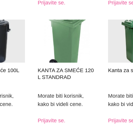
Prijavite se.
Prijavite s
će 100L
KANTA ZA SMEĆE 120
Kanta za 
L STANDRAD
risnik,
Morate biti korisnik,
Morate biti
 cene.
kako bi videli cene.
kako bi vid
Prijavite se.
Prijavite s