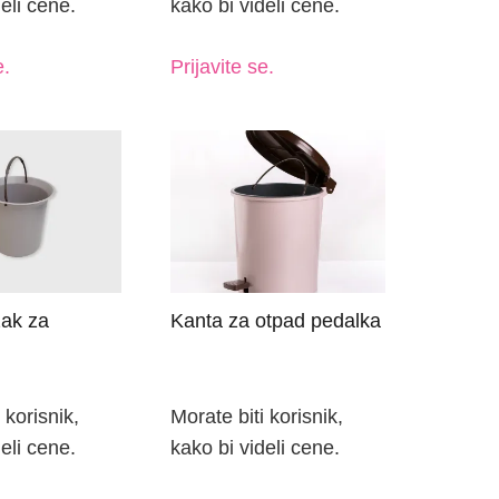
eli cene.
kako bi videli cene.
e.
Prijavite se.
žak za
Kanta za otpad pedalka
 korisnik,
Morate biti korisnik,
eli cene.
kako bi videli cene.