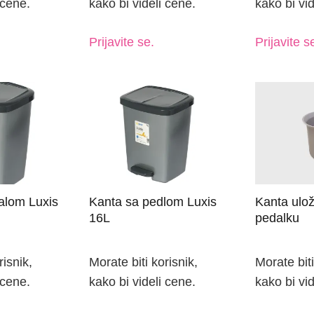
 cene.
kako bi videli cene.
kako bi vid
Prijavite se.
Prijavite s
alom Luxis
Kanta sa pedlom Luxis
Kanta ulo
16L
pedalku
risnik,
Morate biti korisnik,
Morate biti
 cene.
kako bi videli cene.
kako bi vid