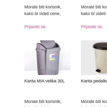
Morate biti korisnik,
Morate biti ko
kako bi videli cene.
kako bi videli
Prijavite se.
Prijavite se.
Kanta MIA velika 30L
Kanta pedalk
Morate biti korisnik,
Morate biti ko