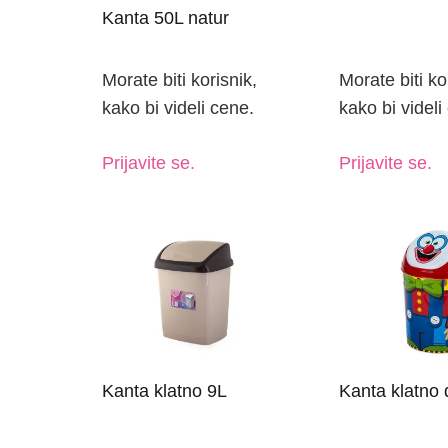
Kanta 50L natur
Morate biti korisnik,
Morate biti ko
kako bi videli cene.
kako bi videli
Prijavite se.
Prijavite se.
Kanta klatno 9L
Kanta klatno d