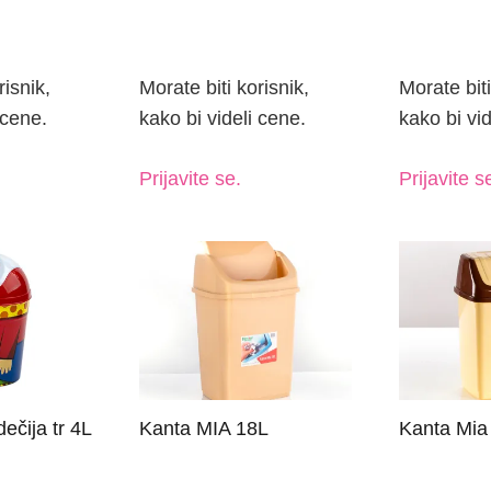
risnik,
Morate biti korisnik,
Morate biti
 cene.
kako bi videli cene.
kako bi vid
Prijavite se.
Prijavite s
ečija tr 4L
Kanta MIA 18L
Kanta Mia