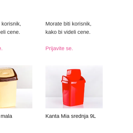
 korisnik,
Morate biti korisnik,
eli cene.
kako bi videli cene.
e.
Prijavite se.
 mala
Kanta Mia srednja 9L