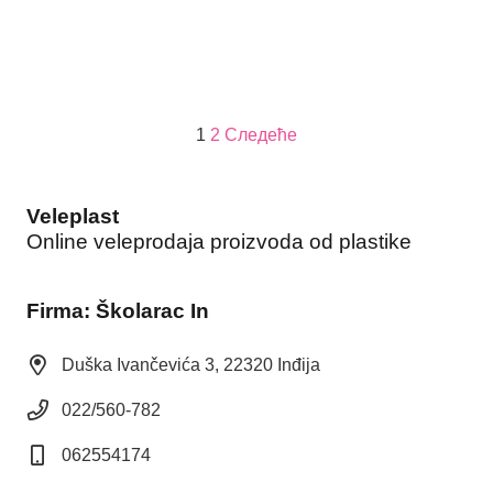
Пагинација
1
2
Следеће
чланака
Veleplast
Online veleprodaja proizvoda od plastike
Firma: Školarac In
Duška Ivančevića 3, 22320 Inđija
022/560-782
062554174