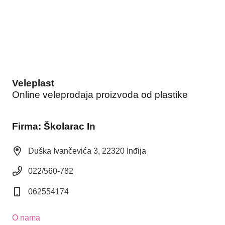
Veleplast
Online veleprodaja proizvoda od plastike
Firma: Školarac In
Duška Ivančevića 3, 22320 Inđija
022/560-782
062554174
O nama