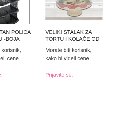
TAN POLICA
VELIKI STALAK ZA
U -BOJA
TORTU I KOLAČE OD
VA
MELAMINA SA
 korisnik,
Morate biti korisnik,
ZVONOM
eli cene.
kako bi videli cene.
e.
Prijavite se.