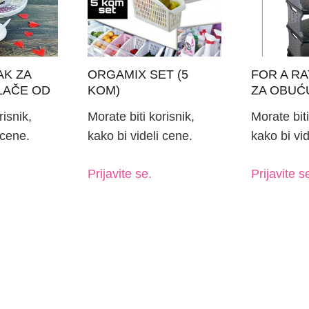
AK ZA
ORGAMIX SET (5
FOR A RA
LAČE OD
KOM)
ZA OBUĆ
SA
CRNO-SI
risnik,
Morate biti korisnik,
Morate biti
17CM
 cene.
kako bi videli cene.
kako bi vid
Prijavite se.
Prijavite s