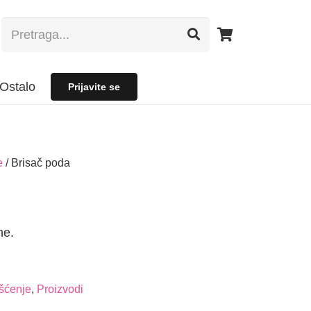
Ostalo
Prijavite se
e
/ Brisač poda
ne.
šćenje
,
Proizvodi