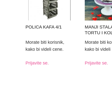
POLICA KAFA 4/1
MANJI STAL
TORTU I KO
MELAMINA 
Morate biti korisnik,
Morate biti ko
ZVONOM FI
kako bi videli cene.
kako bi videli
Prijavite se.
Prijavite se.