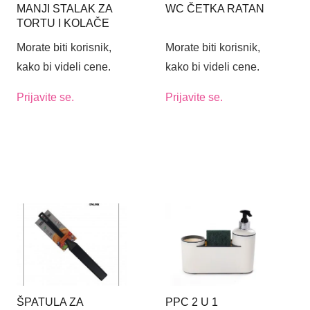
MANJI STALAK ZA
WC ČETKA RATAN
TORTU I KOLAČE
OD MELAMINA SA
Morate biti korisnik,
Morate biti korisnik,
ZVONOM FI17CM
kako bi videli cene.
kako bi videli cene.
Prijavite se.
Prijavite se.
ŠPATULA ZA
PPC 2 U 1