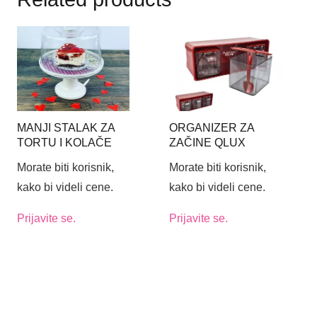
MANJI STALAK ZA
ORGANIZER ZA
TORTU I KOLAČE
ZAČINE QLUX
OD MELAMINA SA
Morate biti korisnik,
Morate biti korisnik,
ZVONOM FI17CM
kako bi videli cene.
kako bi videli cene.
Prijavite se.
Prijavite se.