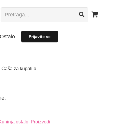
Ostalo
Prijavite se
 Čaša za kupatilo
ne.
Kuhinja ostalo
,
Proizvodi