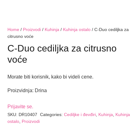
Home
/
Proizvodi
/
Kuhinja
/
Kuhinja ostalo
/ C-Duo cediljka za
citrusno voće
C-Duo cediljka za citrusno
voće
Morate biti korisnik, kako bi videli cene.
Proizvidnja: Drina
Prijavite se.
SKU:
DR10407
Categories:
Cediljke i đevđiri
,
Kuhinja
,
Kuhinja
ostalo
,
Proizvodi