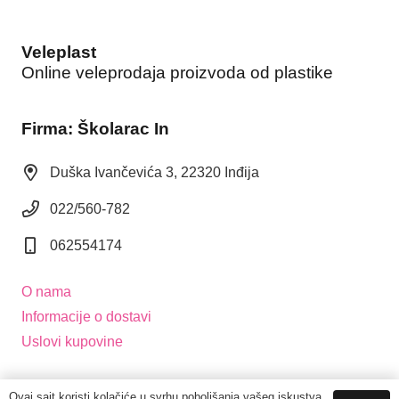
Veleplast
Online veleprodaja proizvoda od plastike
Firma: Školarac In
Duška Ivančevića 3, 22320 Inđija
022/560-782
062554174
O nama
Informacije o dostavi
Uslovi kupovine
Ovaj sajt koristi kolačiće u svrhu poboljšanja vašeg iskustva