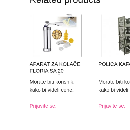
APARAT ZA KOLAČE
POLICA KAFA
FLORIA SA 20
METALNIH ŠABLONA I
Morate biti korisnik,
Morate biti ko
4 ŠPRIC NASTAVKA!
kako bi videli cene.
kako bi videli
Prijavite se.
Prijavite se.