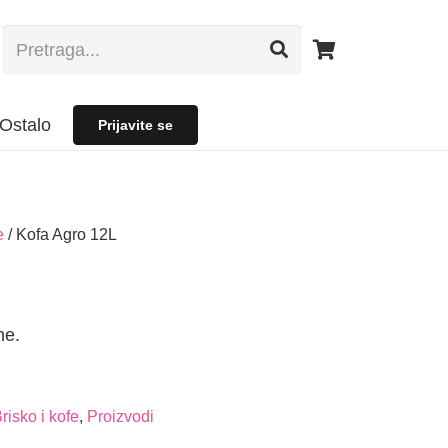
Ostalo
Prijavite se
e
/ Kofa Agro 12L
ne.
risko i kofe
,
Proizvodi