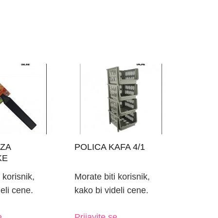
 ZA
POLICA KAFA 4/1
KE
 korisnik,
Morate biti korisnik,
eli cene.
kako bi videli cene.
e.
Prijavite se.