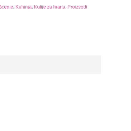
šćenje
,
Kuhinja
,
Kutije za hranu
,
Proizvodi