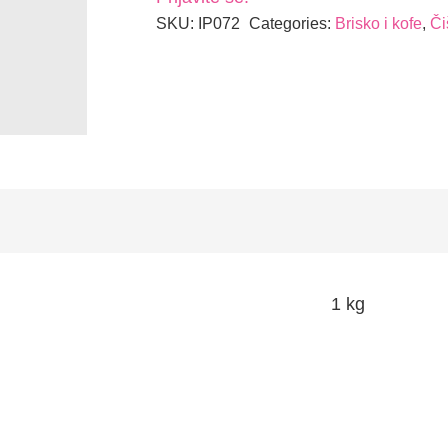
SKU:
IP072
Categories:
Brisko i kofe
,
Či
1 kg