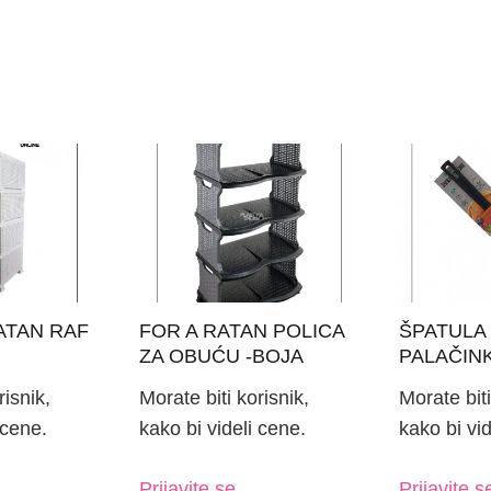
ATAN RAF
FOR A RATAN POLICA
ŠPATULA
ZA OBUĆU -BOJA
PALAČIN
CRNO-SIVA
risnik,
Morate biti korisnik,
Morate biti
 cene.
kako bi videli cene.
kako bi vid
Prijavite se.
Prijavite s