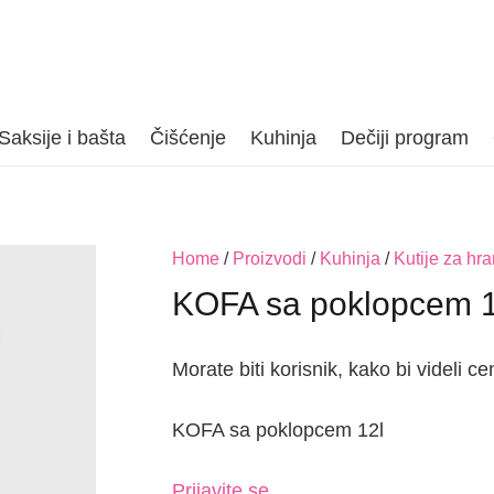
Saksije i bašta
Čišćenje
Kuhinja
Dečiji program
Home
/
Proizvodi
/
Kuhinja
/
Kutije za hr
KOFA sa poklopcem 1
Morate biti korisnik, kako bi videli ce
KOFA sa poklopcem 12l
Prijavite se.