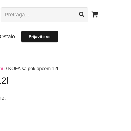
Ostalo
Prijavite se
anu
/ KOFA sa poklopcem 12l
2l
ne.