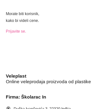
KUPATILO 180X200
BIRDY 8952
Morate biti korisnik,
kako bi videli cene.
Prijavite se.
Veleplast
Online veleprodaja proizvoda od plastike
Firma: Školarac In
Duška Ivančevića 3, 22320 Inđija