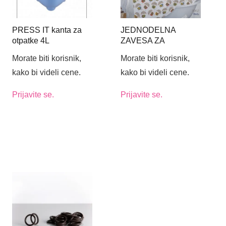
PRESS IT kanta za
JEDNODELNA
otpatke 4L
ZAVESA ZA
KUPATILO 180X200
Morate biti korisnik,
Morate biti korisnik,
BIRDY 8952
kako bi videli cene.
kako bi videli cene.
Prijavite se.
Prijavite se.