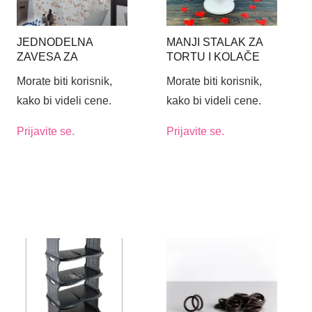
JEDNODELNA
MANJI STALAK ZA
ZAVESA ZA
TORTU I KOLAČE
KUPATILO 180X200
OD MELAMINA SA
Morate biti korisnik,
Morate biti korisnik,
STAR (6812)
ZVONOM FI17CM
kako bi videli cene.
kako bi videli cene.
Prijavite se.
Prijavite se.