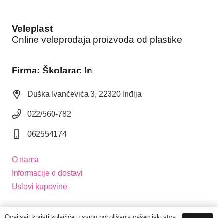
Veleplast
Online veleprodaja proizvoda od plastike
Firma: Školarac In
Duška Ivančevića 3, 22320 Inđija
022/560-782
062554174
O nama
Informacije o dostavi
Uslovi kupovine
Ovaj sajt koristi kolačiće u svrhu poboljšanja vašeg iskustva