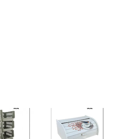
AFA 4/1
QLUX DRVENA
KUTIJA ZA HLEB