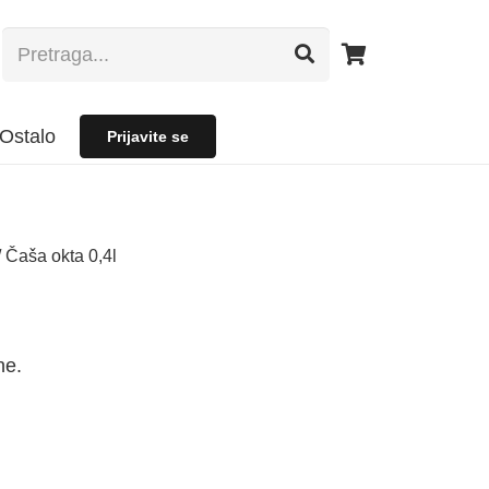
Ostalo
Prijavite se
 Čaša okta 0,4l
ne.