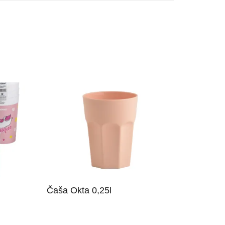
Čaša Okta 0,25l
bi
Morate biti korisnik, kako bi