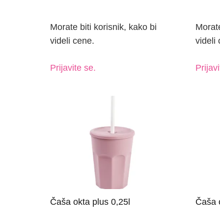
videli cene.
videli
Prijavite se.
Prijavi
Čaša okta plus 0,25l
Čaša o
Morate biti korisnik, kako bi
Morate
videli cene.
videli