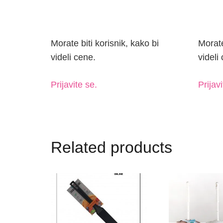
Prijavite se.
Prijavi
Related products
ŠPATULA ZA
WC ČETKA 
PALAČINKE