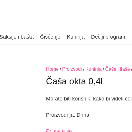
Saksije i bašta
Čišćenje
Kuhinja
Dečiji program
Home
/
Proizvodi
/
Kuhinja
/
Čaše i flaše
/
Čaša okta 0,4l
Morate biti korisnik, kako bi videli ce
Proizvodnja: Drina
Prijavite se.