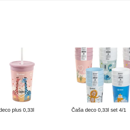
deco plus 0,33l
Čaša deco 0,33l set 4/1
 biti korisnik, kako bi
Morate biti korisnik, kako 