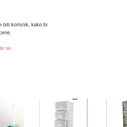
te se.
RATAN
PREMIUM KNIT
POLICA K
FIOKAR 4/1