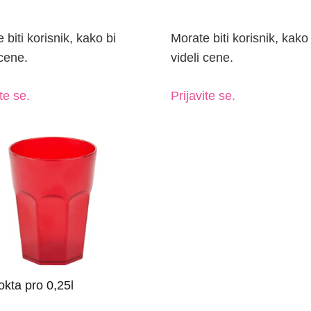
 cene.
videli cene.
te se.
Prijavite se.
kta pro 0,25l
 biti korisnik, kako bi
 cene.