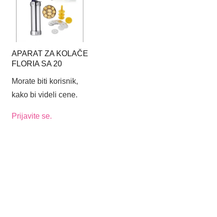
APARAT ZA KOLAČE
FLORIA SA 20
METALNIH
Morate biti korisnik,
ŠABLONA I 4 ŠPRIC
NASTAVKA!
kako bi videli cene.
Prijavite se.