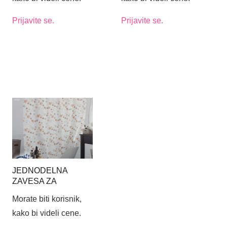
Prijavite se.
Prijavite se.
JEDNODELNA
ZAVESA ZA
KUPATILO 180X200
Morate biti korisnik,
STAR (6812)
kako bi videli cene.