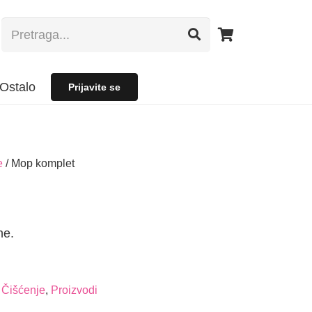
Ostalo
Prijavite se
e
/ Mop komplet
ne.
,
Čišćenje
,
Proizvodi