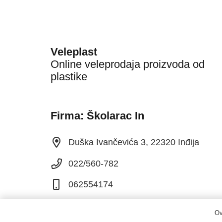
Veleplast
Online veleprodaja proizvoda od
plastike
Firma: Školarac In
Duška Ivančevića 3, 22320 Inđija
022/560-782
062554174
Ov