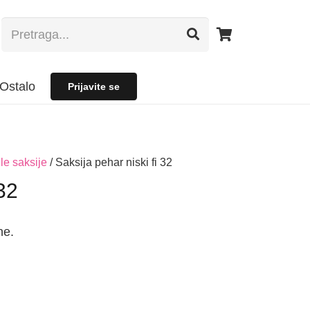
Ostalo
Prijavite se
le saksije
/ Saksija pehar niski fi 32
 32
ne.