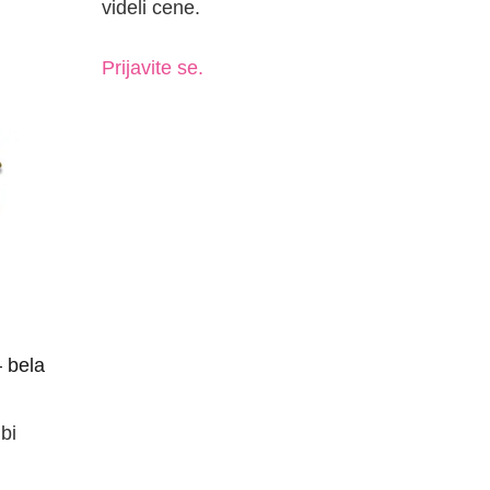
videli cene.
Prijavite se.
– bela
bi