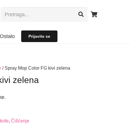
Ostalo
Prijavite se
e
/ Spray Mop Color FG kivi zelena
ivi zelena
ne.
 kofe
,
Čišćenje