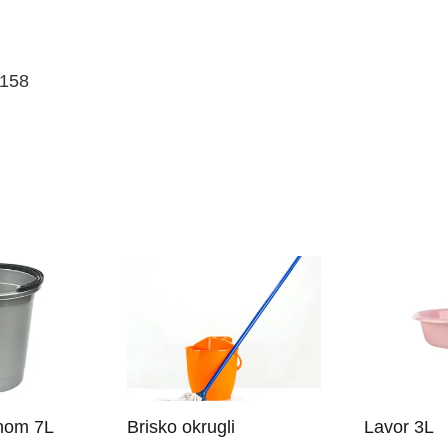
1158
unom 7L
Brisko okrugli
Lavor 3L